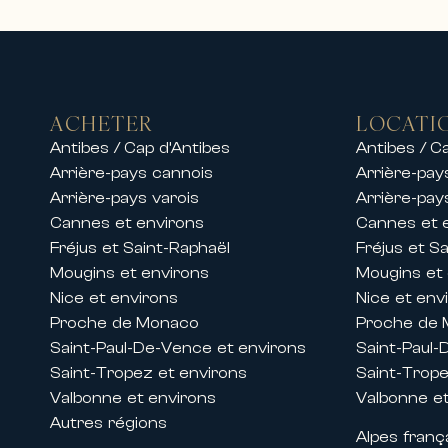
d’exception dans les destinations l
Sur la Côte d’Azur, nous proposon
• Villas de luxe avec piscine et vue
• Propriétés privées dans des dom
ACHETER
LOCATI
• Appartements haut de gamme en 
Antibes / Cap d’Antibes
Antibes / C
• Résidences d’exception proches d
Arrière-pays cannois
Arrière-pay
Nos équipes proposent également de
Arrière-pays varois
Arrière-pay
permettant de profiter d’un séjour
Cannes et environs
Cannes et 
Que ce soit pour des vacances en f
Fréjus et Saint-Raphaël
Fréjus et S
confort, élégance et services hau
Mougins et environs
Mougins et
Nice et environs
Nice et env
Locations pendant les congrès et 
Proche de Monaco
Proche de
Grâce à son implantation historiqu
Saint-Paul-De-Vence et environs
Saint-Paul-
lors des grands événements inter
Saint-Tropez et environs
Saint-Trope
Nous proposons des locations d’ap
Valbonne et environs
Valbonne et
festivals tels que :
Autres régions
Alpes franç
• Le Festival de Cannes