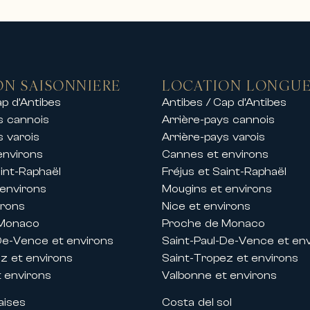
es plus prisées.
s des locations de prestige comprenant :
 mer
aines sécurisés
ON SAISONNIERE
LOCATION LONGUE
centre-ville ou en bord de mer
ap d’Antibes
Antibes / Cap d’Antibes
es plages, ports et golfs
s cannois
Arrière-pays cannois
s locations de chalets de luxe dans les plu
s varois
Arrière-pays varois
 exclusif à la montagne dans un cadre exce
environs
Cannes et environs
amille, un séjour entre amis ou un événeme
aint-Raphaël
Fréjus et Saint-Raphaël
t de gamme.
 environs
Mougins et environs
irons
Nice et environs
festivals de Cannes
 Monaco
Proche de Monaco
e sur la Côte d’Azur, Carlton Internationa
De-Vence et environs
Saint-Paul-De-Vence et en
nationaux organisés à Cannes.
z et environs
Saint-Tropez et environs
partements et de villas de prestige pendan
 environs
Valbonne et environs
aises
Costa del sol