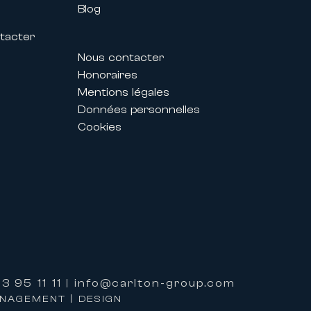
Blog
tacter
Nous contacter
Honoraires
s
Mentions légales
s des Festivals permettent aux
Données personnelles
g parfaitement adapté à leurs
Cookies
personnalisé et d’un
ent également proposer des
3 95 11 11
info@carlton-group.com
|
ANAGEMENT | DESIGN