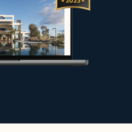
 vendeurs et propriétaires dans
ns les meilleures conditions ou
 pour valoriser votre projet.
 site.
s haut de gamme pour des séjours