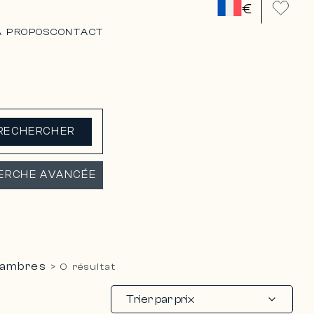
€
A PROPOS
CONTACT
RECHERCHER
ERCHE AVANCÉE
sambres
>
0 résultat
Trier par prix