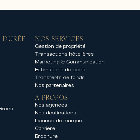
 DURÉE
NOS SERVICES
Gestion de propriété
Transactions hôtelières
s belles stations de ski,
Marketing & Communication
ptionnel.
Estimations de biens
nt privé, nos propriétés offrent
Transferts de fonds
Nos partenaires
A PROPOS
l accompagne également ses clients
Nos agences
virons
Nos destinations
Licence de marque
t les principaux congrès et
Carrière
Brochure