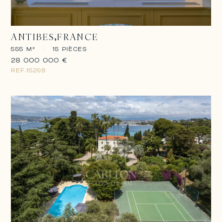
ANTIBES
FRANCE
555 M²
|
15 PIÈCES
28 000 000 €
REF.
15298