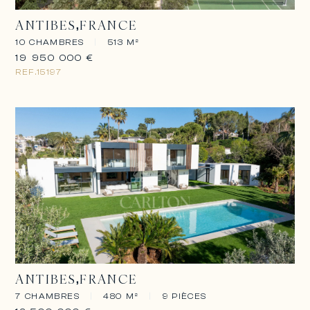
ANTIBES
FRANCE
10 CHAMBRES
|
513 M²
19 950 000 €
REF.
15197
ANTIBES
FRANCE
7 CHAMBRES
|
480 M²
|
9 PIÈCES