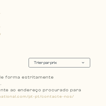
N
Z
Trier par prix
 de forma
estritamente
.
dente ao endereço procurado
para
national.com/pt-pt/contacte-nos/