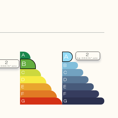
2
A
A
kg CO2/m².ano
2
B
B
 CO2/m².ano
C
C
D
D
E
E
F
F
G
G