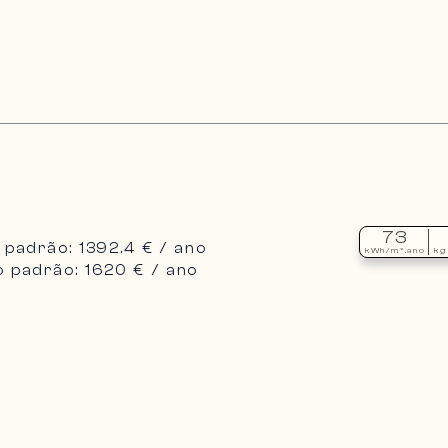
73
padrão: 1392.4 € / ano
kWh/m².ano
kg
 padrão: 1620 € / ano