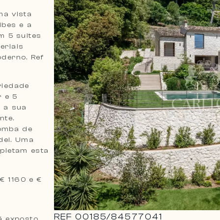
ma vista
ibes e a
m 5 suites
eriais
derno. Ref
riedade
r e 5
m a sua
nte.
omba de
del. Uma
pletam esta
€ 1160 e €
REF
00185
/
84577041
á exposto