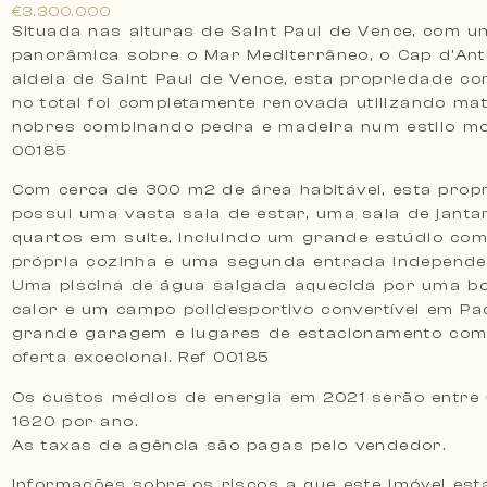
€3.300.000
Situada nas alturas de Saint Paul de Vence, com u
panorâmica sobre o Mar Mediterrâneo, o Cap d’Ant
aldeia de Saint Paul de Vence, esta propriedade co
no total foi completamente renovada utilizando mat
nobres combinando pedra e madeira num estilo mo
00185
Com cerca de 300 m2 de área habitável, esta prop
possui uma vasta sala de estar, uma sala de janta
quartos em suite, incluindo um grande estúdio co
própria cozinha e uma segunda entrada independe
Uma piscina de água salgada aquecida por uma b
calor e um campo polidesportivo convertível em Pa
grande garagem e lugares de estacionamento com
oferta excecional. Ref 00185
Os custos médios de energia em 2021 serão entre 
1620 por ano.
As taxas de agência são pagas pelo vendedor.
Informações sobre os riscos a que este imóvel est