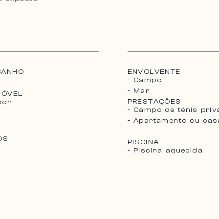
BANHO
ENVOLVENTE
- Campo
- Mar
MÓVEL
PRESTAÇÕES
son
- Campo de ténis pri
- Apartamento ou ca
OS
PISCINA
- Piscina aquecida