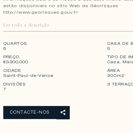
estão disponíveis no sítio Web da Géorisques
http://www.georisques.gouv.fr
Ler toda a descrição
QUARTOS
CASA DE 
5
5
PREÇO
TIPO DE I
Casa, Mai
€3.300.000
CIDADE
ÁREA
Saint-Paul-de-Vence
300m2
DIVISÕES
3 TERRAÇ
7
CONTACTE-NOS