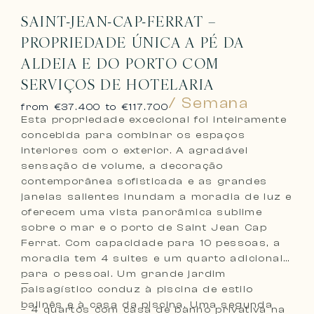
SAINT-JEAN-CAP-FERRAT –
PROPRIEDADE ÚNICA A PÉ DA
ALDEIA E DO PORTO COM
SERVIÇOS DE HOTELARIA
/ Semana
from €37.400 to €117.700
Esta propriedade excecional foi inteiramente
concebida para combinar os espaços
interiores com o exterior. A agradável
sensação de volume, a decoração
contemporânea sofisticada e as grandes
janelas salientes inundam a moradia de luz e
oferecem uma vista panorâmica sublime
sobre o mar e o porto de Saint Jean Cap
Ferrat. Com capacidade para 10 pessoas, a
moradia tem 4 suites e um quarto adicional
para o pessoal. Um grande jardim
—
paisagístico conduz à piscina de estilo
balinês e à casa da piscina. Uma segunda
– 4 quartos com casa de banho privativa na