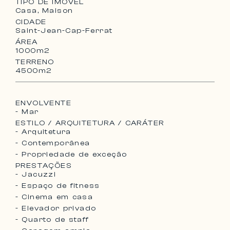
TIPO DE IMÓVEL
– Hammam
Casa, Maison
– Jacuzzi
CIDADE
– Cinema em casa
Saint-Jean-Cap-Ferrat
– Ar condicionado
ÁREA
– Televisão por satélite
1000m2
– Internet de alta velocidade sem fios
TERRENO
4500m2
– Sistema de som Sonos
– Extensa biblioteca de livros, música e
filmes
ENVOLVENTE
– Garagem para seis carros e
- Mar
estacionamento adicional para quatro carros
ESTILO / ARQUITETURA / CARÁTER
– Máquina Nespresso e mini bar em todos os
- Arquitetura
quartos; Ipad em todos os quartos
- Contemporânea
- Propriedade de exceção
PRESTAÇÕES
- Jacuzzi
- Espaço de fitness
- Cinema em casa
- Elevador privado
- Quarto de staff