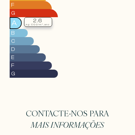
F
G
2.6
A
kg CO2/m².ano
B
C
D
E
F
G
CONTACTE-NOS PARA
MAIS INFORMAÇÕES