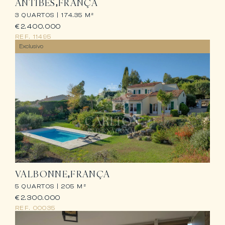
ANTIBES
FRANÇA
3 QUARTOS |
174.35 M²
€2.400.000
REF.
11495
Exclusivo
VALBONNE
FRANÇA
5 QUARTOS |
205 M²
€2.300.000
REF.
00035