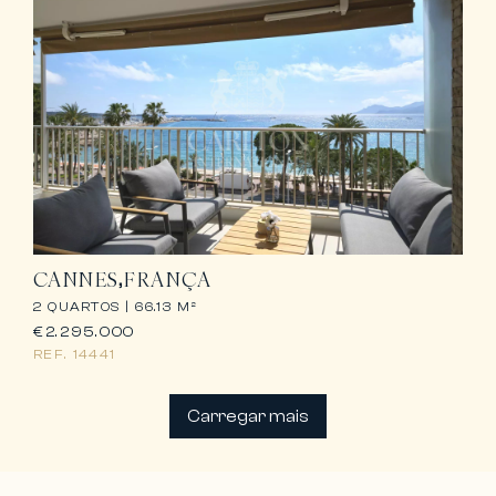
CANNES
FRANÇA
2 QUARTOS |
66.13 M²
€2.295.000
REF.
14441
Carregar mais