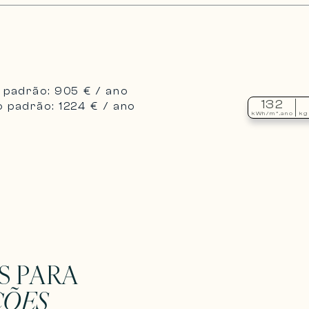
 padrão: 905 € / ano
132
 padrão: 1224 € / ano
kWh/m².ano
kg
S PARA
ÇÕES