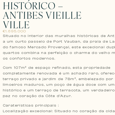
HISTÓRICO –
ANTIBES VIEILLE
VILLE
€1.695.000
Situado no interior das muralhas históricas de Ant
a um curto passeio de Port Vauban, da praia de La
do famoso Mercado Provençal, este excecional dup
quartos combina na perfeição o charme do velho
os confortos modernos.
Com 107m² de espaço refinado, esta propriedade
completamente renovada é um achado raro, ofere
terraço privado e jardim de 78m², embelezado por 
limoeiros maduros, um poço de água doce com um
histórico e um terraço de terracota, um verdadeiro
paz no coração da Côte d’Azur.
Caraterísticas principais :
Localização excecional: Situado no coração da cid