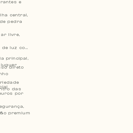
urantes e
ha central,
de pedra
ar livre,
a de luz com
a principal,
aluguer
sso direto
anho
priedade
cial
entro das
euros por
egurança,
r.
ação premium