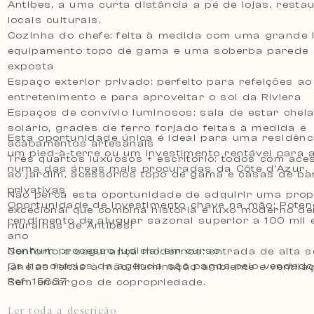
Antibes, a uma curta distância a pé de lojas, resta
locais culturais.
Cozinha do chefe: feita à medida com uma grande il
equipamento topo de gama e uma soberba parede 
exposta
Espaço exterior privado: perfeito para refeições ao 
entretenimento e para aproveitar o sol da Riviera
Espaços de convívio luminosos: sala de estar chei
solário, grades de ferro forjado feitas à medida e
Esta oportunidade única é ideal para uma residênci
acabamentos artesanais
um pied-à-terre ou um investimento rentável para 
Três quartos luxuosos + escritório: todos com ace
numa das áreas mais procuradas da Côte d’Azur.
ao jardim, acessórios topo de gama e casas de b
privativas
Não perca esta oportunidade de adquirir uma pro
Oportunidade de investimento chave na mão: Poten
excecional que combina história e luxo moderno d
rendimento de aluguer sazonal superior a 100 mil 
muralhas de Antibes!
ano
Nenhum processo judicial em curso.
Conforto e segurança modernos: entrada de alta s
Os honorários da agência são pagos pelo vendedo
janelas feitas à mão, iluminação ambiente e ventil
Ref: 15637
Sem encargos de copropriedade.
Ler toda a descrição