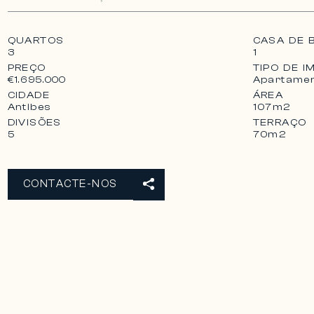
QUARTOS
CASA DE 
3
1
PREÇO
TIPO DE I
Apartame
€1.695.000
CIDADE
ÁREA
Antibes
107m2
DIVISÕES
TERRAÇO
5
70m2
CONTACTE-NOS