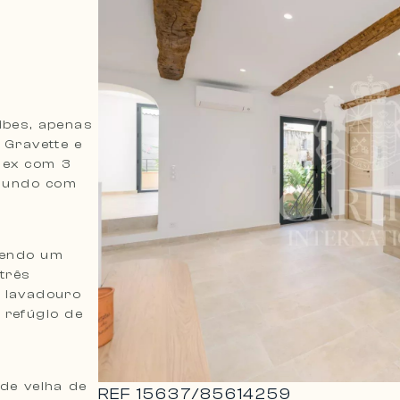
ibes, apenas
 Gravette e
lex com 3
 mundo com
cendo um
três
 lavadouro
 refúgio de
ade velha de
REF
15637
/
85614259