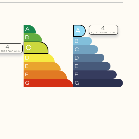
4
A
A
kg CO2/m².ano
B
B
C
4
C
 CO2/m².ano
D
D
E
E
F
F
G
G