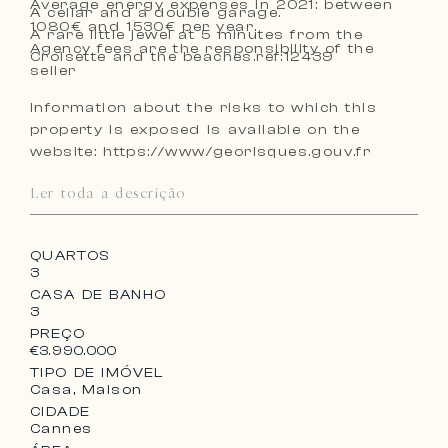
Average energy expenses in 2021: between
A cellar and a double garage.
1080€ and 1530€ per year.
A rare little jewel at 5 minutes from the
Agency fees are the responsibility of the
Croisette and the beaches.ref:12439
seller
Information about the risks to which this
property is exposed is available on the
website: https://www/georisques.gouv.fr
Ler toda a descrição
QUARTOS
3
CASA DE BANHO
3
PREÇO
€3.990.000
TIPO DE IMÓVEL
Casa, Maison
CIDADE
Cannes