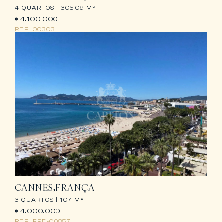
4 QUARTOS |
305.09 M²
€4.100.000
REF.
00303
CANNES
FRANÇA
3 QUARTOS |
107 M²
€4.000.000
REF.
FRE-00857