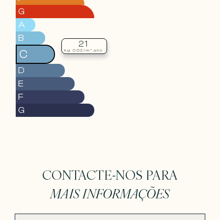
G
A
B
21
C
kg CO2/m².ano
D
E
F
G
CONTACTE-NOS PARA
MAIS INFORMAÇÕES