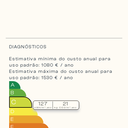
DIAGNÓSTICOS
Estimativa mínima do custo anual para
uso padrão: 1080 € / ano
Estimativa máxima do custo anual para
uso padrão: 1530 € / ano
A
B
C
127
21
kWh/m².ano
kg CO2/m².ano
D
E
F