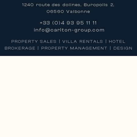
1240 route des dolines, Buropolis 2,
06560 Valbonne
+33 (0)4 93 95 11 11
info@carlton-group.com
PROPERTY SALES | VILLA RENTALS | HOTEL
BROKERAGE | PROPERTY MANAGEMENT | DESIGN