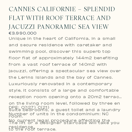
CANNES CALIFORNIE – SPLENDID
FLAT WITH ROOF TERRACE AND
JACUZZI PANORAMIC SEA VIEW
€3.990.000
Unique in the heart of California, in a small
and secure residence with caretaker and
swimming pool, discover this superb top
floor flat of approximately 144m2 benefiting
from a vast roof terrace of 140m2 with
jacuzzi, offering a spectacular sea view over
the Lerins Islands and the bay of Cannes.
Luxuriously renovated in a contemporary
style, it consists of a large and comfortable
reception room opening onto a 20m2 terrace
on the living room level, followed by three en
DPE: C(127) C(21)
suite bedrooms, a guest toilet and a laundry
Number of units in the condominium: NC
room.
No current legal procedure affecting the
The lift or a designer staircase will take you
residence.
to the roof terrace.