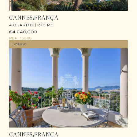
CANNES
FRANÇA
4 QUARTOS |
270 M²
€4.240.000
REF.
15565
Exclusivo
CANNES
FRANÇA