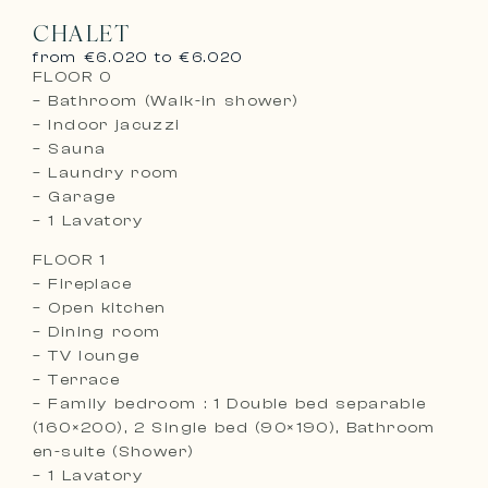
CHALET
from €6.020 to €6.020
FLOOR 0
– Bathroom (Walk-in shower)
– Indoor jacuzzi
– Sauna
– Laundry room
– Garage
– 1 Lavatory
FLOOR 1
– Fireplace
– Open kitchen
– Dining room
– TV lounge
– Terrace
– Family bedroom : 1 Double bed separable
(160×200), 2 Single bed (90×190), Bathroom
en-suite (Shower)
– 1 Lavatory