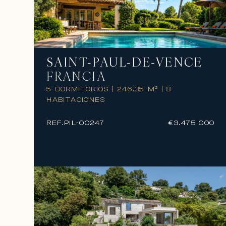
SAINT-PAUL-DE-VENCE
FRANCIA
5 DORMITORIOS
|
246.35 M²
|
8
HABITACIONES
REF.
PIL-00247
€3.475.000