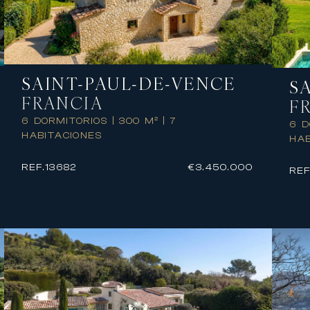
SAINT-PAUL-DE-VENCE
S
FRANCIA
F
6 DORMITORIOS
|
300 M²
|
7
6 
HABITACIONES
HAB
REF.
13682
€3.450.000
REF