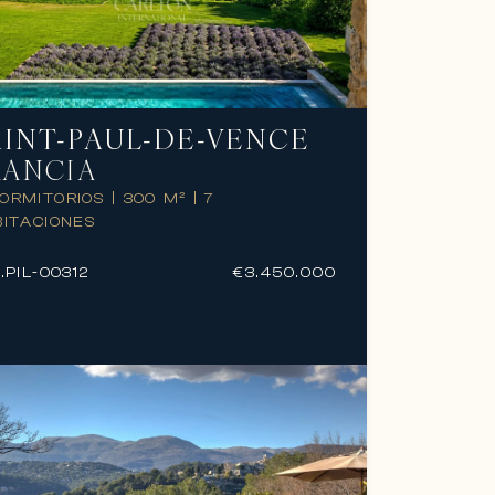
AINT-PAUL-DE-VENCE
RANCIA
DORMITORIOS
|
300 M²
|
7
ITACIONES
.
PIL-00312
€3.450.000