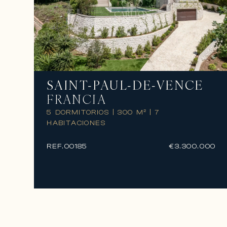
SAINT-PAUL-DE-VENCE
FRANCIA
5 DORMITORIOS
|
300 M²
|
7
HABITACIONES
REF.
00185
€3.300.000