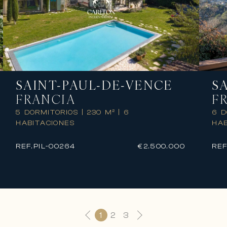
S
SAINT-PAUL-DE-VENCE
F
FRANCIA
6 
5 DORMITORIOS
|
230 M²
|
6
HAB
HABITACIONES
REF
REF.
PIL-00264
€2.500.000
1
2
3