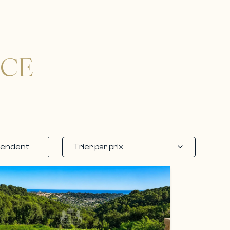
N
NCE
Trier par prix