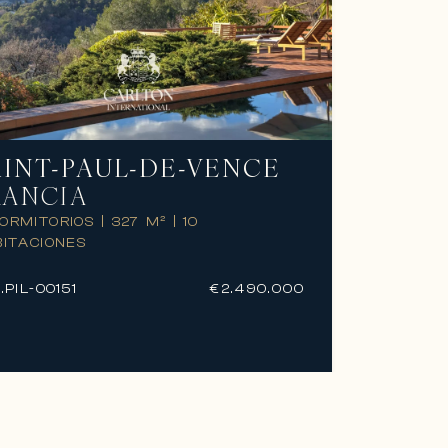
AINT-PAUL-DE-VENCE
RANCIA
DORMITORIOS
|
327 M²
|
10
ITACIONES
.
PIL-00151
€2.490.000