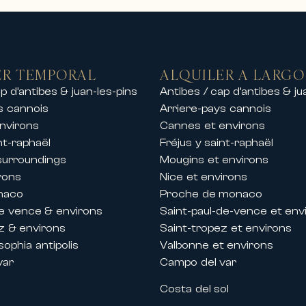
s demandados.
res de prestigio que incluyen:
al mar
aciones seguras
ER TEMPORAL
ALQUILER A LARGO
centro de la ciudad o frente al mar
p d’antibes & juan-les-pins
Antibes / cap d’antibes & ju
 de playas, puertos y campos de golf
s cannois
Arriere-pays cannois
lquileres de chalets de lujo en las mejores
nvirons
Cannes et environs
ancia exclusiva en la montaña en un entorn
nt-raphaël
Fréjus y saint-raphaël
, una estancia con amigos o un evento priv
surroundings
Mougins et environs
mium.
rons
Nice et environs
naco
Proche de monaco
stivales en Cannes
de vence & environs
Saint-paul-de-vence et env
n la Costa Azul, Carlton International tamb
z & environs
Saint-tropez et environs
es organizados en Cannes.
ophia antipolis
Valbonne et environs
os y villas de prestigio durante los princi
var
Campo del var
s
Costa del sol