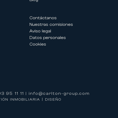
Contáctanos
Nuestras comisiones
Aviso legal
l Palais des Festivals permiten a
Datos personales
amente adaptados a sus
Cookies
servicio personalizado y de un
pueden ofrecer servicios
3 95 11 11
info@carlton-group.com
|
ÓN INMOBILIARIA | DISEÑO