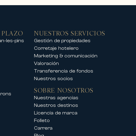
 PLAZO
NUESTROS SERVICIOS
an-les-pins
Gestión de propiedades
Corretaje hotelero
 estaciones de esquí,
Marketing & comunicación
o excepcional.
Valoración
ado, nuestras propiedades ofrecen
Transferencia de fondos
Nuestros socios
SOBRE NOSOTROS
irons
ién acompaña a sus clientes durante
Nuestras agencias
Nuestros destinos
Licencia de marca
pales congresos y festivales,
Folleto
Carrera
Blog