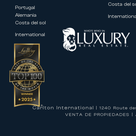
• MIPIM
Costa del s
Portugal
• Cannes Lions
Alemania
Internationa
• MIPCOM
Costa del sol
• Cannes Yachting Festival
• Numerosos congresos y eventos p
International
Nuestras propiedades ubicadas cerc
profesionales y empresas benefici
necesidades.
Acompañamiento a medida para su
Alquilar una propiedad con Carlton 
acompañamiento de alto nivel para 
Nuestros equipos le acompañan en 
exclusivos:
Carlton International
| 1240 Route de
• Organización de estancias a med
VENTA DE PROPIEDADES | 
• Recepción personalizada en su p
• Servicio de conserjería privada