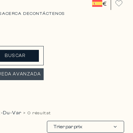
€
S
ACERCA DE
CONTÁCTENOS
BUSCAR
UEDA AVANZADA
t-Du-Var
>
0 résultat
Trier par prix