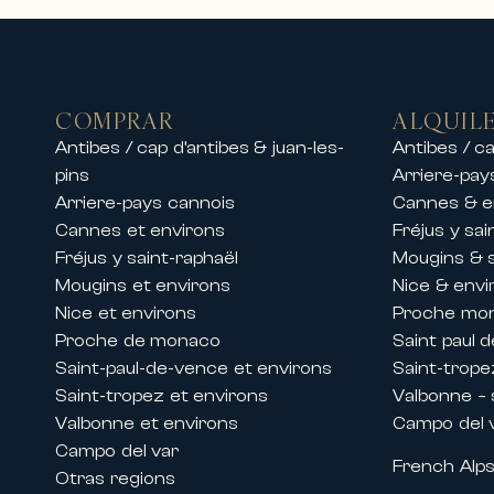
excepcionales en los destinos má
En la Costa Azul, ofrecemos alquile
• Villas de lujo con piscina y vistas 
• Propiedades privadas en urbaniz
COMPRAR
ALQUIL
• Apartamentos de alta gama en el 
Antibes / cap d’antibes & juan-les-
Antibes / ca
• Residencias excepcionales cerca
pins
Arriere-pay
Nuestros equipos también ofrecen a
Arriere-pays cannois
Cannes & e
permitiéndole disfrutar de una est
Cannes et environs
Fréjus y sai
Ya sea para vacaciones en familia
Fréjus y saint-raphaël
Mougins & 
confort, elegancia y servicios pre
Mougins et environs
Nice & envi
Nice et environs
Proche mo
Alquileres durante congresos y fe
Proche de monaco
Saint paul 
Gracias a su presencia histórica e
Saint-paul-de-vence et environs
Saint-trope
los grandes eventos internacional
Saint-tropez et environs
Valbonne – s
Ofrecemos alquileres de apartament
Valbonne et environs
Campo del 
como:
Campo del var
French Alp
• Festival de Cannes
Otras regions