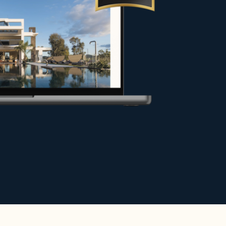
res, vendedores y propietarios en
las mejores condiciones o alquilar
le para valorizar su proyecto.
acia su sitio web.
 alta gama para estancias