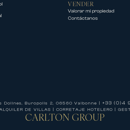
VENDER
ol
Valorar mi propiedad
l
Contáctanos
rofesionales en el Palais des Festivals
a del centro de la ciudad, La Croisette y e
arse de alojamientos de alto nivel perfect
 estancia
International significa beneficiarse de un 
ofrecerle una experiencia única.
la organización de su estancia y también 
+33 (0)4 9
s Dolines, Buropolis 2, 06560 Valbonne |
ida
ALQUILER DE VILLAS | CORRETAJE HOTELERO | GESTI
CARLTON
GROUP
ropiedad