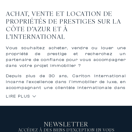
ACHAT, VENTE ET LOCATION DE
PROPRIÉTÉS DE PRESTIGES SUR LA
CÔTE D’AZUR ET À
L’INTERNATIONAL
Vous souhaitez acheter, vendre ou louer une
propriété de prestige et recherchez un
partenaire de confiance pour vous accompagner
dans votre projet immobilier ?
Depuis plus de 30 ans, Carlton International
incarne l’excellence dans l’immobilier de luxe, en
accompagnant une clientèle internationale dans
l’achat, la vente et la location de biens
LIRE PLUS
d’exception sur la Côte d’Azur et à
l’international.
Grâce à notre expertise reconnue et à notre
réseau international, nous vous offrons un
NEWSLETTER
accompagnement personnalisé, confidentiel et
sur mesure pour concrétiser vos projets
ACCÉDEZ À DES BIENS D'EXCEPTION EN VOUS