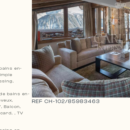
bains en-
Simple
ssing,
 de bains en-
eveux,
REF
CH-102
/
85983463
, Balcon,
card, , TV