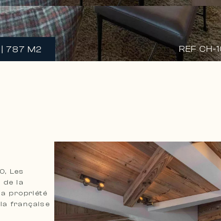
REF CH-
| 787 M2
0, Les
 de la
la propriété
 la française