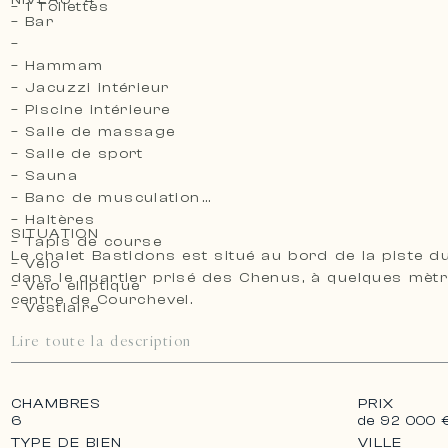
– 1 Toilettes
– Bar
–
– Hammam
– Jacuzzi intérieur
– Piscine intérieure
– Salle de massage
– Salle de sport
– Sauna
– Banc de musculation
– Haltères
SITUATION
– Tapis de course
Le chalet Bastidons est situé au bord de la piste du
– Vélo
dans le quartier prisé des Chenus, à quelques mèt
– Vélo elliptique
centre de Courchevel.
– Vestiaire
– 1 Toilettes
Lire toute la description
CHAMBRES
PRIX
6
de 92 000 
TYPE DE BIEN
VILLE