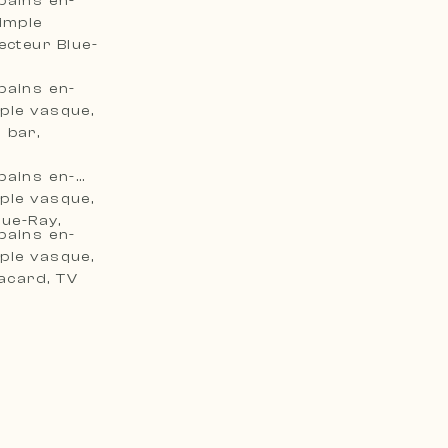
bains en-
Simple
Lecteur Blue-
bains en-
ple vasque,
 bar,
bains en-
ple vasque,
lue-Ray,
bains en-
ple vasque,
lacard, TV