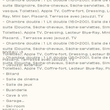
– Chambre double : 1 Lit double (160×200), Salle de 
suite (Baignoire, Sèche-cheveux, Sèche-serviettes, 
vasque, Toilettes), Apple TV, Coffre-fort, Dressing, 
Ray, Mini bar, Placard, Terrasse avec jacuzzi, TV
– Chambre double : 1 Lit double (160×200), Salle de 
suite (Douche, Sèche-cheveux, Sèche-serviettes, Sim
Toilettes), Apple TV, Dressing, Lecteur Blue-Ray, Mini
Placard, , Terrasse avec jacuzzi, TV
– Chambre double : 1 Lit double (160×200), Salle de 
suite (Douche, Sèche-cheveux, Sèche-serviettes, Sim
NIVEAU -3
Toilettes), Apple TV, Coffre-fort, Dressing, Lecteur B
– Chambre double : 1 Lit double (160×200), Salle de 
Placard, Terrasse avec jacuzzi, TV
suite (Douche, Sèche-cheveux, Sèche-serviettes, Sim
– Jacuzzi extérieur
Toilettes), Apple TV, Coffre-fort, Lecteur Blue-Ray, P
– Billard
– Salle de cinéma
– Salle de jeux
– Buanderie
– Cave à vin
– Garage
– Ski-room
NIVEAU -4