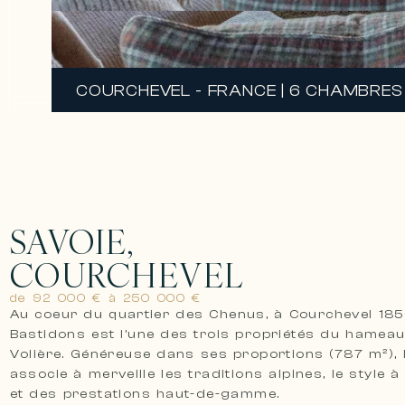
COURCHEVEL - FRANCE | 6 CHAMBRES 
SAVOIE,
COURCHEVEL
de 92 000 € à 250 000 €
Au coeur du quartier des Chenus, à Courchevel 185
Bastidons est l’une des trois propriétés du hameau
Volière. Généreuse dans ses proportions (787 m²), 
associe à merveille les traditions alpines, le style à
et des prestations haut-de-gamme.