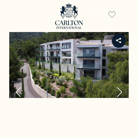
FR
REF PE-00416