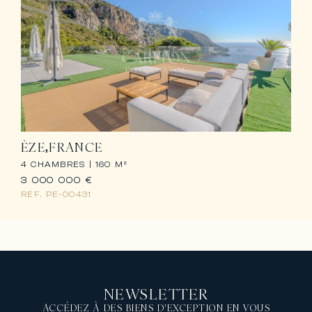
ÈZE
FRANCE
4 CHAMBRES |
160 M²
3 000 000 €
REF.
PE-00431
NEWSLETTER
ACCÉDEZ À DES BIENS D'EXCEPTION EN VOUS