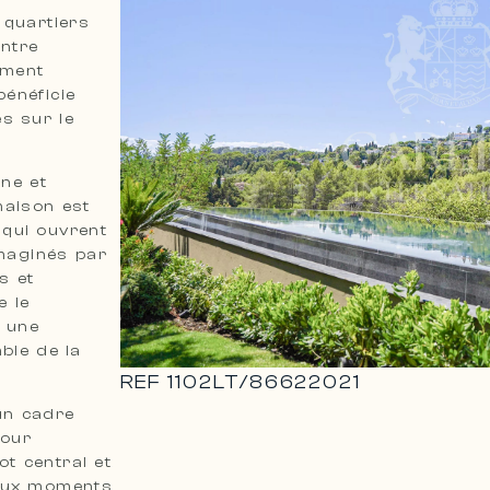
 quartiers
entre
ement
bénéficie
s sur le
ne et
maison est
 qui ouvrent
imaginés par
s et
e le
t une
ble de la
REF
1102LT
/
86622021
 un cadre
pour
ot central et
 aux moments