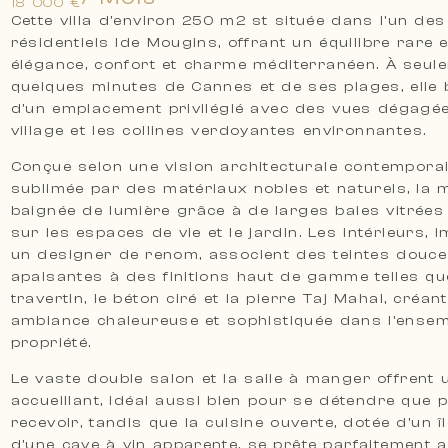
18 000 €
Cette villa d’environ 250 m2 st située dans l’un des
résidentiels lde Mougins, offrant un équilibre rare 
élégance, confort et charme méditerranéen. À seul
quelques minutes de Cannes et de ses plages, elle 
d’un emplacement privilégié avec des vues dégagée
village et les collines verdoyantes environnantes.
Conçue selon une vision architecturale contemporai
sublimée par des matériaux nobles et naturels, la 
baignée de lumière grâce à de larges baies vitrées
sur les espaces de vie et le jardin. Les intérieurs, 
un designer de renom, associent des teintes douce
apaisantes à des finitions haut de gamme telles qu
travertin, le béton ciré et la pierre Taj Mahal, créan
ambiance chaleureuse et sophistiquée dans l’ensem
propriété.
Le vaste double salon et la salle à manger offrent
accueillant, idéal aussi bien pour se détendre que 
recevoir, tandis que la cuisine ouverte, dotée d’un îl
d’une cave à vin apparente, se prête parfaitement