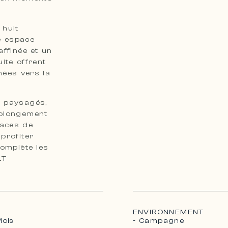
 huit
e espace
affinée et un
ite offrent
nées vers la
 paysagés,
rolongement
paces de
profiter
complète les
LT
ENVIRONNEMENT
- Campagne
Mois