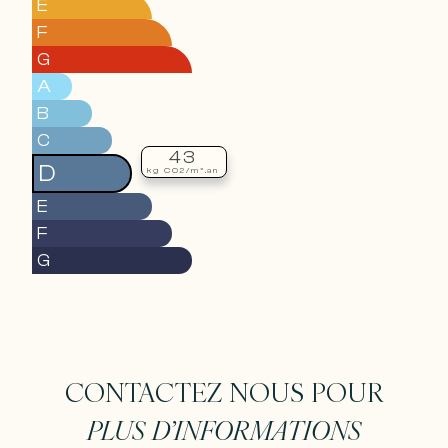
E
F
G
A
B
C
43
D
kg CO2/m².an
E
F
G
CONTACTEZ NOUS POUR
PLUS D’INFORMATIONS