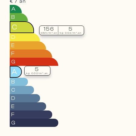
€ / an
A
B
C
156
5
kWh/m².an
kg CO2/m².an
D
E
F
G
5
A
kg CO2/m².an
B
C
D
E
F
G