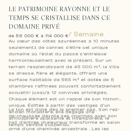
LE PATRIMOINE RAYONNE ET LE
TEMPS SE CRISTALLISE DANS CE
DOMAINE PRIVÉ
/ Semaine
de 56 000 € à 114 000 €
Au cœur des côtes azuréennes à 10 minutes
seulement,t de cannes s’étire cet unique
domaine où l’éclat du passé s’entrelace
harmonieusement avec le présent. Sur un
terrain resplendissant de 45 000 m², la Villa
se dresse, fière et élégante, offrant une
surface habitable de 565 m² et dotée de 6
chambres raffinées pouvant confortablement
accueillir jusqu’à 12 convives privilégiés.
Chaque élément est un rappel de son histoire
unique. Édifiée à partir des vestiges d’un
Le ton est doné dès le premier pas. Son rez-
ancien monastère, elle dégage une
de-chaussée dévoile ses charmes avec son
atmosphère apaisante et intemporelle, le
hall d’entrée chaleureux transformé en salon
temps semble suspendu.
orné d’une cheminée ancestrale . Les les