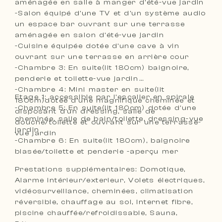
aménagée en salle à manger d’été-vue jardin
-Salon équipé d’une TV et d’un système audio
un espace bar ouvrant sur une terrasse
aménagée en salon d’été-vue jardin
-Cuisine équipée dotée d’une cave à vin
ouvrant sur une terrasse en arrière cour
-Chambre 3: En suite(lit 180cm) baignoire,
penderie et toilette-vue jardin
-Chambre 4: Mini master en suite(lit
Etage 1: accessible par l’escalier en spirale
180cm)dotée d’une magnifique cheminée et
-Chambre 5: En suite(lit 180cm) dotée d’une
disposant d’un dressing, salle de
cheminée, salle de bain/toilette, dressing-vue
douche/toilette et ouvrant sur une terrasse-
jardin
vue jardin
-Chambre 6: En suite(lit 180cm), baignoire
blasée/toilette et penderie -aperçu mer
Prestations supplémentaires: Domotique,
Alarme intérieur/exterieur, Volets électriques,
vidéosurveillance, cheminées, climatisation
réversible, chauffage au sol, Internet fibre,
piscine chauffée/refroidissable, Sauna,