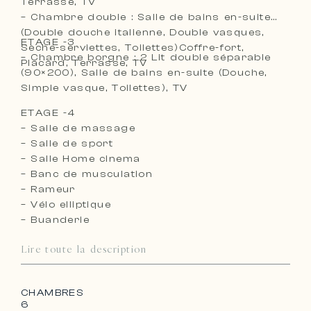
Terrasse, TV
– Chambre double : Salle de bains en-suite
(Double douche italienne, Double vasques,
ETAGE -3
Sèche-serviettes, Toilettes)Coffre-fort,
– Chambre borgne : 2 Lit double séparable
Placard, Terrasse, TV
(90×200), Salle de bains en-suite (Douche,
Simple vasque, Toilettes), TV
ETAGE -4
– Salle de massage
– Salle de sport
– Salle Home cinema
– Banc de musculation
– Rameur
– Vélo elliptique
– Buanderie
Lire toute la description
CHAMBRES
6