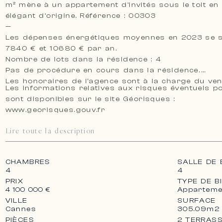
m² mène à un appartement d’invités sous le toit e
élégant d’origine. Référence : 00303
—
Les dépenses énergétiques moyennes en 2023 se si
7840 € et 10680 € par an.
Nombre de lots dans la résidence : 4
Pas de procédure en cours dans la résidence.
Les honoraires de l’agence sont à la charge du ve
Les informations relatives aux risques éventuels p
sont disponibles sur le site Géorisques :
www.georisques.gouv.fr
Lire toute la description
CHAMBRES
SALLE DE 
4
4
PRIX
TYPE DE B
Apparteme
4 100 000 €
VILLE
SURFACE
Cannes
305.09m2
PIÈCES
2 TERRAS