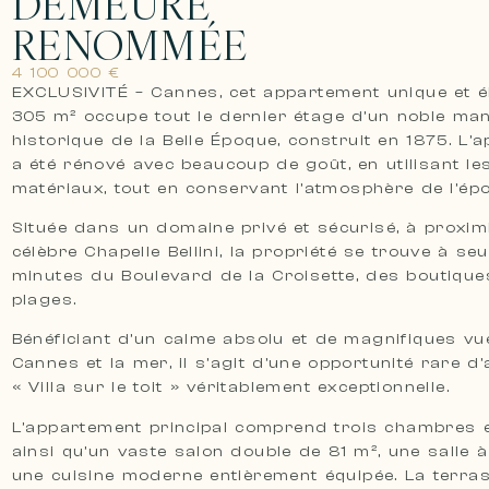
DEMEURE
RENOMMÉE
4 100 000 €
EXCLUSIVITÉ – Cannes, cet appartement unique et é
305 m² occupe tout le dernier étage d’un noble man
historique de la Belle Époque, construit en 1875. L’
a été rénové avec beaucoup de goût, en utilisant le
matériaux, tout en conservant l’atmosphère de l’ép
Située dans un domaine privé et sécurisé, à proximi
célèbre Chapelle Bellini, la propriété se trouve à se
minutes du Boulevard de la Croisette, des boutique
plages.
Bénéficiant d’un calme absolu et de magnifiques vu
Cannes et la mer, il s’agit d’une opportunité rare d
« Villa sur le toit » véritablement exceptionnelle.
L’appartement principal comprend trois chambres e
ainsi qu’un vaste salon double de 81 m², une salle 
une cuisine moderne entièrement équipée. La terra