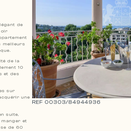
légant de
oir
appartement
s meilleurs
oque.
té de la
ulement 10
s et des
es sur
’acquérir une
REF
00303
/
84944936
n suite,
à manger et
sse de 60