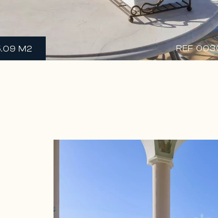
REF 003
5.09 M2