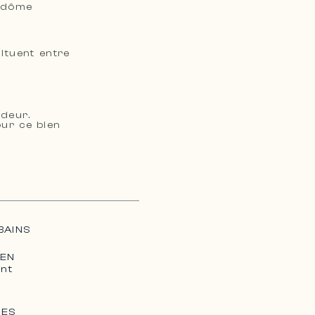
n dôme
tuent entre
ndeur.
our ce bien
BAINS
IEN
nt
SES