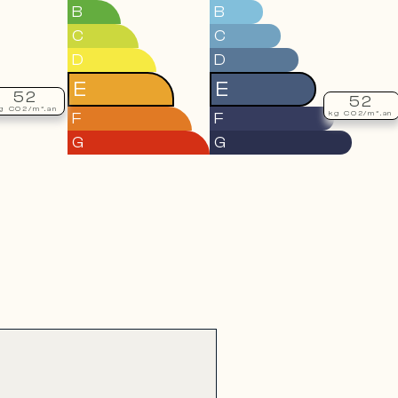
B
B
C
C
D
D
E
E
52
52
g CO2/m².an
F
F
kg CO2/m².an
G
G