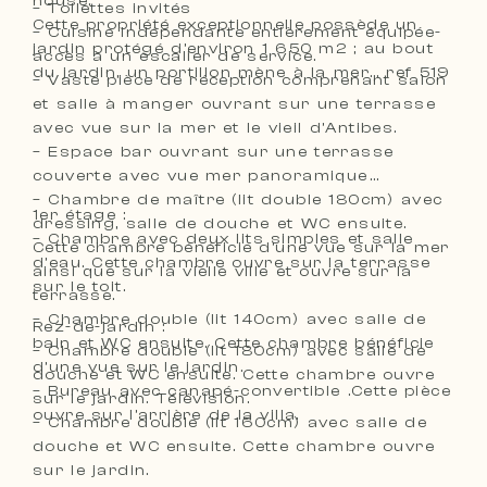
house.
– Toilettes invités
Cette propriété exceptionnelle possède un
– Cuisine indépendante entièrement équipée-
jardin protégé d’environ 1 650 m2 ; au bout
accès à un escalier de service.
du jardin, un portillon mène à la mer… ref 519
– Vaste pièce de réception comprenant salon
et salle à manger ouvrant sur une terrasse
avec vue sur la mer et le vieil d’Antibes.
– Espace bar ouvrant sur une terrasse
couverte avec vue mer panoramique
– Chambre de maître (lit double 180cm) avec
1er étage :
dressing, salle de douche et WC ensuite.
– Chambre avec deux lits simples et salle
Cette chambre bénéficie d’une vue sur la mer
d’eau. Cette chambre ouvre sur la terrasse
ainsi que sur la vielle ville et ouvre sur la
sur le toit.
terrasse.
– Chambre double (lit 140cm) avec salle de
Rez-de-jardin :
bain et WC ensuite. Cette chambre bénéficie
– Chambre double (lit 180cm) avec salle de
d’une vue sur le jardin.
douche et WC ensuite. Cette chambre ouvre
– Bureau avec canapé-convertible .Cette pièce
sur le jardin. Télévision.
ouvre sur l’arrière de la villa.
– Chambre double (lit 160cm) avec salle de
douche et WC ensuite. Cette chambre ouvre
sur le jardin.