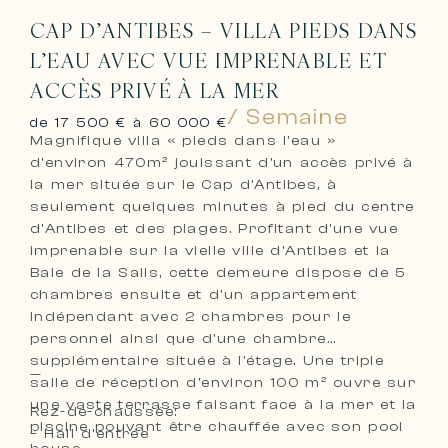
CAP D’ANTIBES – VILLA PIEDS DANS
L’EAU AVEC VUE IMPRENABLE ET
ACCÈS PRIVÉ À LA MER
/ Semaine
de 17 500 € à 60 000 €
Magnifique villa « pieds dans l’eau »
d’environ 470m² jouissant d’un accès privé à
la mer située sur le Cap d’Antibes, à
seulement quelques minutes à pied du centre
d’Antibes et des plages. Profitant d’une vue
imprenable sur la vielle ville d’Antibes et la
Baie de la Salis, cette demeure dispose de 5
chambres ensuite et d’un appartement
indépendant avec 2 chambres pour le
personnel ainsi que d’une chambre
supplémentaire située à l’étage. Une triple
—
salle de réception d’environ 100 m² ouvre sur
une vaste terrasse faisant face à la mer et la
Rez-de-chaussée:
piscine pouvant être chauffée avec son pool
– Hall d’entrée