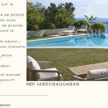
 sur la
oré de 825m2
s de grande
iant le
le séjour,
avec chacune
 entre
n
ndeur.
est exposé
.gouv.fr
REF
14851
/
84004849
BAINS