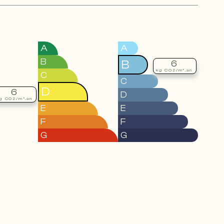
A
A
B
B
6
kg CO2/m².an
C
C
D
6
D
g CO2/m².an
E
E
F
F
G
G