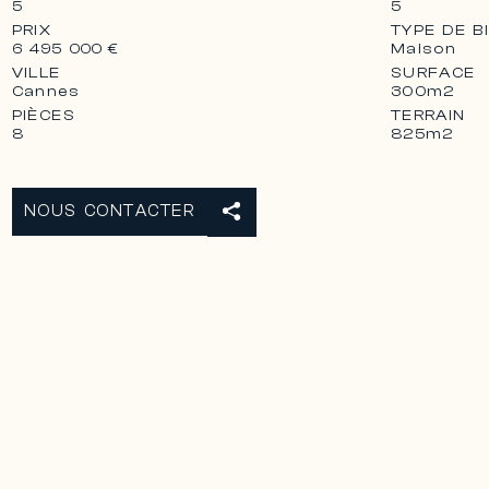
5
5
PRIX
TYPE DE B
Maison
6 495 000 €
VILLE
SURFACE
Cannes
300m2
PIÈCES
TERRAIN
8
825m2
NOUS CONTACTER