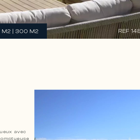
REF 14
 M2 | 300 M2
xueux avec
 somptueuse