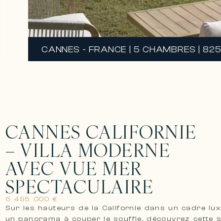
CANNES - FRANCE | 5 CHAMBRES | 825
CANNES CALIFORNIE
– VILLA MODERNE
AVEC VUE MER
SPECTACULAIRE
6 495 000 €
Sur les hauteurs de la Californie dans un cadre lu
un panorama à couper le souffle, découvrez cette