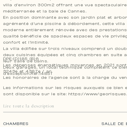
villa d’environ 300m2 offrant une vue spectaculaire
méditerranée et la baie de Cannes.
En position dominante avec son jardin plat et arb
agrémenté d’une piscine à débordement, cette villa de style
moderne entièrement rénovée avec des prestation
qualité bénéficie de spacieux espaces de vie privilég
confort et l’intimité.
La villa édifiée sur trois niveaux comprend un doub
deux cuisines équipées et cinq chambres en suite 
DPE:(D)185 (B)6
leur salle de bains.
Les dépenses énergétiques moyennes en 2021 sont
Deux garages, un local technique complètent ce bie
3243e et 4387e / an.
d’exception.Réf:14851
Les honoraires de l’agence sont à la charge du ve
Les informations sur les risques auxquels ce bien 
sont disponible sur le site: https://www/georisques
Lire toute la description
CHAMBRES
SALLE DE 