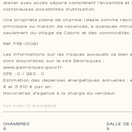
atelier avec accès séparé complètent l’ensemble et 
nombreuses possibilités d’utilisation.
Une propriété pleine de charme, idéale comme rési
principale ou maison de vacances, à quelques minu
seulement du village de Cabris et des commodités.
Réf. FRE-01081
Les informations sur les risques auxquels ce bien 
sont disponibles sur le site Géorisques :
www.georisques.gouv.fr
DPE : C / GES : C
Estimation des dépenses énergétiques annuelles : 
€ et 3 310 € par an.
Honoraires d’agence à la charge du vendeur.
Lire toute la description
CHAMBRES
SALLE DE 
5
3