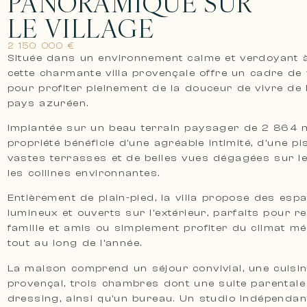
PANORAMIQUE SUR
LE VILLAGE
2 150 000 €
Située dans un environnement calme et verdoyant à
cette charmante villa provençale offre un cadre de 
pour profiter pleinement de la douceur de vivre de l
pays azuréen.
Implantée sur un beau terrain paysager de 2 864 m
propriété bénéficie d’une agréable intimité, d’une pi
vastes terrasses et de belles vues dégagées sur le 
les collines environnantes.
Entièrement de plain-pied, la villa propose des esp
lumineux et ouverts sur l’extérieur, parfaits pour r
famille et amis ou simplement profiter du climat m
tout au long de l’année.
La maison comprend un séjour convivial, une cuisin
provençal, trois chambres dont une suite parentale
dressing, ainsi qu’un bureau. Un studio indépendan