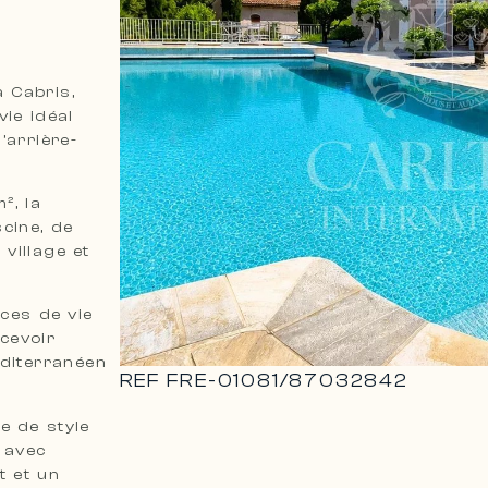
 Cabris,
vie idéal
’arrière-
², la
scine, de
village et
aces de vie
ecevoir
éditerranéen
REF
FRE-01081
/
87032842
e de style
 avec
t et un