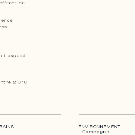
offrent de
dence
tes
est exposé
entre 2 370
BAINS
ENVIRONNEMENT
- Campagne