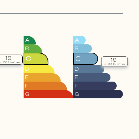
A
A
B
B
C
C
19
19
g CO2/m².an
kg CO2/m².an
D
D
E
E
F
F
G
G