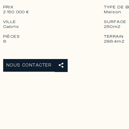
PRIX
TYPE DE B
Maison
2 150 000 €
VILLE
SURFACE
Cabris
250m2
PIÈCES
TERRAIN
6
2864m2
NOUS CONTACTER