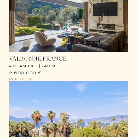
VALBONNE
FRANCE
4 CHAMBRES |
240 M²
2 690 000 €
REF.
00041