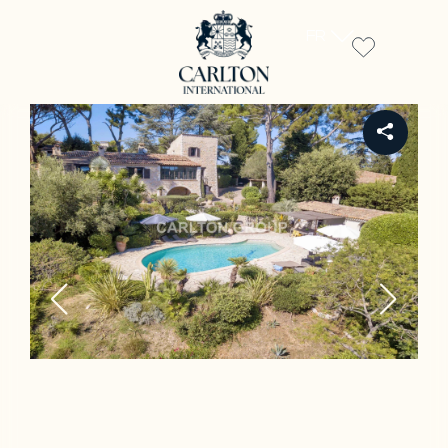
FR
REF 15484