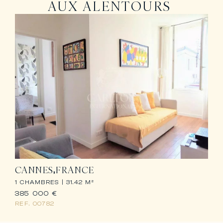
AUX ALENTOURS
CANNES
FRANCE
1 CHAMBRES |
31.42 M²
385 000 €
REF.
00782