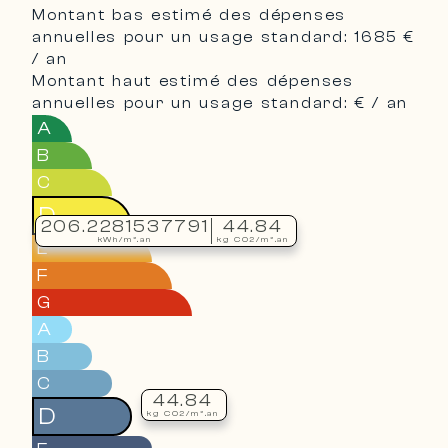
Montant bas estimé des dépenses
annuelles pour un usage standard: 1685 €
/ an
Montant haut estimé des dépenses
annuelles pour un usage standard: € / an
A
B
C
D
206.2281537791
44.84
kWh/m².an
kg CO2/m².an
E
F
G
A
B
C
44.84
D
kg CO2/m².an