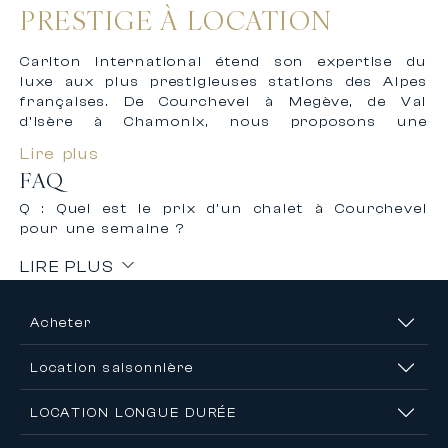
PRESTIGE À LOCATION
Carlton International étend son expertise du
luxe aux plus prestigieuses stations des Alpes
françaises. De Courchevel à Megève, de Val
d’Isère à Chamonix, nous proposons une
sélection exclusive de chalets d’exception pour
Lire plus
vos séjours à la montagne.
FAQ
Nos chalets allient authenticité montagnarde et
Q : Quel est le prix d’un chalet à Courchevel
prestations contemporaines : bois ancien et
pour une semaine ?
pierre naturelle, spas privatifs, salles de cinéma,
services de conciergerie. Que ce soit pour la
LIRE PLUS
saison hivernale et les plaisirs de la glisse, ou
pour l’été et les randonnées alpines, chaque
propriété offre un cadre exceptionnel.
Acheter
Notre équipe, forte de son expérience sur la
Location saisonnière
Côte d’Azur, apporte le même niveau d’exigence
et de service personnalisé à votre séjour en
montagne.
LOCATION LONGUE DURÉE
Courchevel 1850 – L’adresse mythique