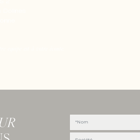
S 2
 Dolines
bonne
tre equipe est à votre écoute.
OUR
NS