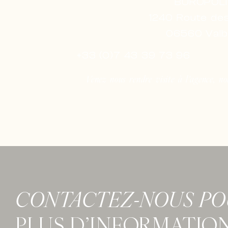
BUROPOLI
1240 Route des
06560 Val
+33 (0)7 43 39 73 96
Venez nous rendre visite à l'agence, no
CONTACTEZ-NOUS P
PLUS D’INFORMATIO