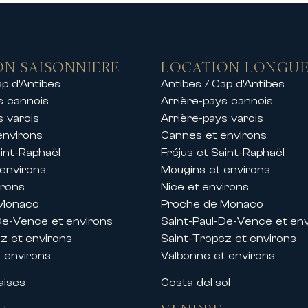
ON SAISONNIERE
LOCATION LONGUE
ap d’Antibes
Antibes / Cap d’Antibes
s cannois
Arrière-pays cannois
s varois
Arrière-pays varois
environs
Cannes et environs
aint-Raphaël
Fréjus et Saint-Raphaël
 environs
Mougins et environs
irons
Nice et environs
 Monaco
Proche de Monaco
De-Vence et environs
Saint-Paul-De-Vence et en
z et environs
Saint-Tropez et environs
 environs
Valbonne et environs
aises
Costa del sol