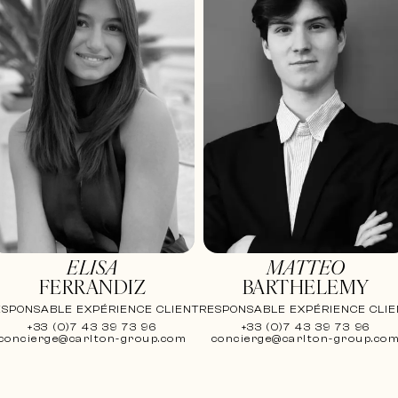
ELISA
MATTEO
FERRANDIZ
BARTHELEMY
ESPONSABLE EXPÉRIENCE CLIENT
RESPONSABLE EXPÉRIENCE CLIE
+33 (0)7 43 39 73 96
+33 (0)7 43 39 73 96
concierge@carlton-group.com
concierge@carlton-group.co