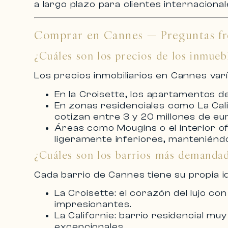
a largo plazo para clientes internacional
Comprar en Cannes — Preguntas fr
¿Cuáles son los precios de los inmue
Los
precios inmobiliarios en Cannes
varí
En la
Croisette
, los
apartamentos de
En zonas residenciales como
La Cal
cotizan entre 3 y 20 millones de eu
Áreas como
Mougins
o el interior 
ligeramente inferiores, manteniéndo
¿Cuáles son los barrios más demanda
Cada barrio de Cannes tiene su propia i
La Croisette
: el corazón del lujo co
impresionantes.
La Californie
: barrio residencial mu
excepcionales.