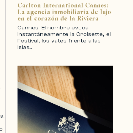
Carlton International Cannes:
La agencia inmobiliaria de lujo
en el corazón de la Riviera
Cannes. El nombre evoca
instantáneamente la Croisette, el
Festival, los yates frente a las
islas…
,
a.
vo