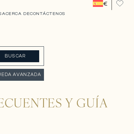
€
S
ACERCA DE
CONTÁCTENOS
BUSCAR
UEDA AVANZADA
ECUENTES Y GUÍA