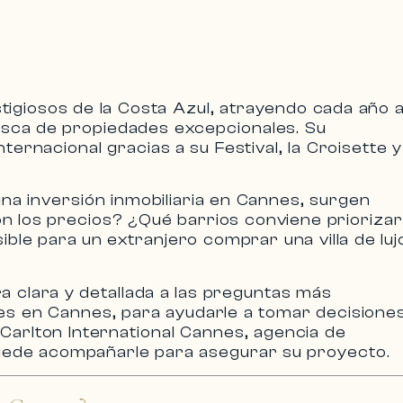
tigiosos de la
Costa Azul
, atrayendo cada año 
busca de propiedades excepcionales. Su
nternacional gracias a su Festival, la Croisette y
una
inversión inmobiliaria en Cannes
, surgen
on los precios? ¿Qué barrios conviene prioriza
sible para un extranjero comprar una
villa de luj
 clara y detallada a las
preguntas más
les en Cannes
, para ayudarle a tomar decisione
o
Carlton International Cannes
, agencia de
uede acompañarle para asegurar su proyecto.