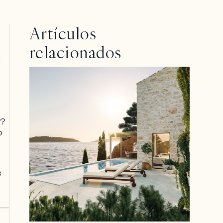
Artículos
relacionados
a
r?
o
s