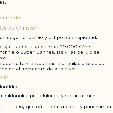
es.
ecuentes
bles en Cannes?
an según el barrio y el tipo de propiedad:
 lujo
pueden superar los 20.000 €/m².
ifornie
o
Super Cannes
, las
villas de lujo
se
ros.
ofrecen alternativas más tranquilas a precios
se en el segmento de alto nivel.
dos?
dentidad:
n residencias prestigiosas y vistas al mar
y solicitado, que ofrece privacidad y panoramas