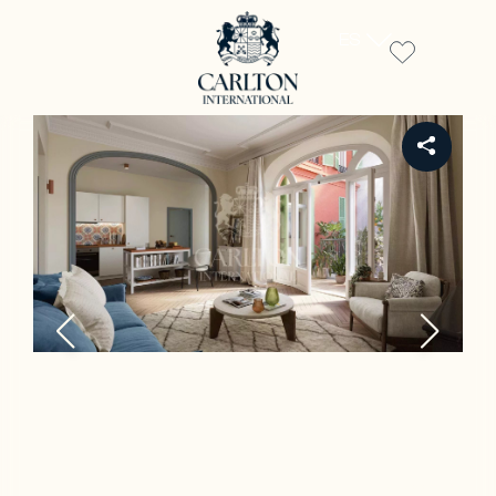
ES
REF PE-00322