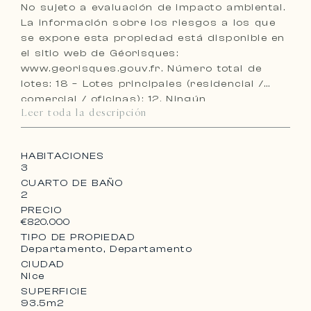
No sujeto a evaluación de impacto ambiental.
La información sobre los riesgos a los que
se expone esta propiedad está disponible en
el sitio web de Géorisques:
www.georisques.gouv.fr. Número total de
lotes: 18 – Lotes principales (residencial /
comercial / oficinas): 12. Ningún
Leer toda la descripción
procedimiento en curso. Ref. PE-00322
HABITACIONES
3
CUARTO DE BAÑO
2
PRECIO
€820.000
TIPO DE PROPIEDAD
Departamento, Departamento
CIUDAD
Nice
SUPERFICIE
93.5m2