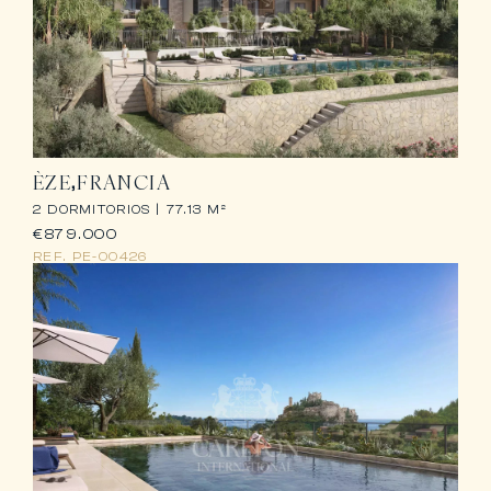
ÈZE
FRANCIA
2 DORMITORIOS |
77.13 M²
€879.000
REF.
PE-00426