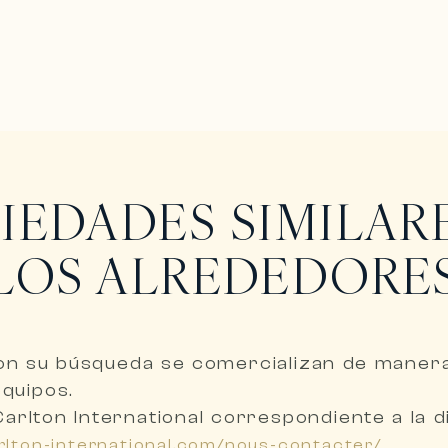
IEDADES SIMILAR
LOS ALREDEDORE
on su búsqueda se comercializan de mane
equipos
.
Carlton International correspondiente a la 
rlton-international.com/nous-contacter/