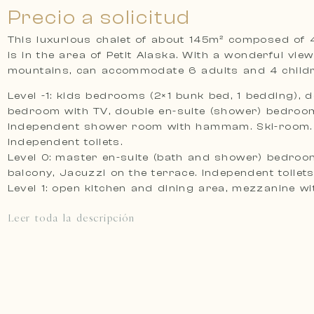
Precio a solicitud
This luxurious chalet of about 145m² composed of
is in the area of Petit Alaska. With a wonderful vie
mountains, can accommodate 6 adults and 4 child
Level -1: kids bedrooms (2×1 bunk bed, 1 bedding), 
bedroom with TV, double en-suite (shower) bedroom
Independent shower room with hammam. Ski-room.
Independent toilets.
Level 0: master en-suite (bath and shower) bedroo
balcony, Jacuzzi on the terrace. Independent toilets
Level 1: open kitchen and dining area, mezzanine w
Leer toda la descripción