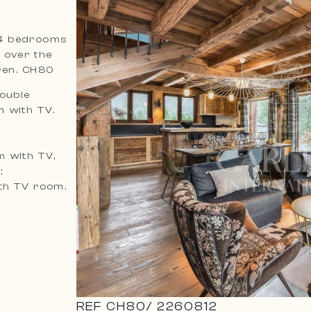
 4 bedrooms
w over the
ren. CH80
double
 with TV.
m with TV,
;
ith TV room.
REF
CH80
/
2260812