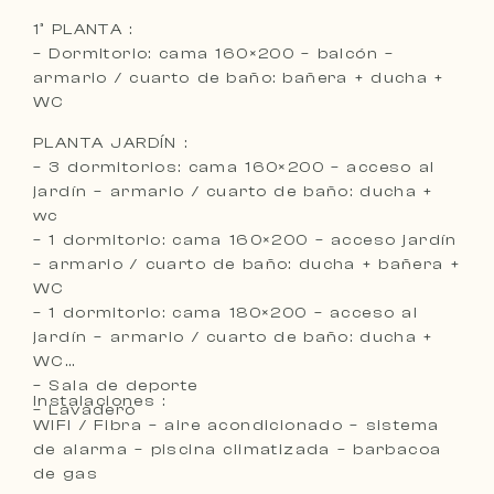
1ª PLANTA :
– Dormitorio: cama 160×200 – balcón –
armario / cuarto de baño: bañera + ducha +
WC
PLANTA JARDÍN :
– 3 dormitorios: cama 160×200 – acceso al
jardín – armario / cuarto de baño: ducha +
wc
– 1 dormitorio: cama 160×200 – acceso jardín
– armario / cuarto de baño: ducha + bañera +
WC
– 1 dormitorio: cama 180×200 – acceso al
jardín – armario / cuarto de baño: ducha +
WC
– Sala de deporte
Instalaciones :
– Lavadero
WIFI / Fibra – aire acondicionado – sistema
de alarma – piscina climatizada – barbacoa
de gas