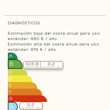
DIAGNÓSTICOS
Estimación baja del coste anual para uso
estándar: 680 € / año
Estimación alta del coste anual para uso
estándar: 919 € / año
A
B
103.8
3.2
kWh/m².año
kg CO2/m².año
C
D
E
F
G
3.2
A
kg CO2/m².año