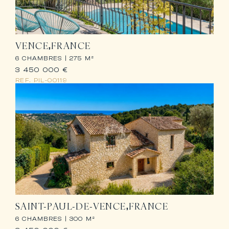
VENCE
FRANCE
6 CHAMBRES |
275 M²
3 450 000 €
REF.
PIL-00119
SAINT-PAUL-DE-VENCE
FRANCE
6 CHAMBRES |
300 M²