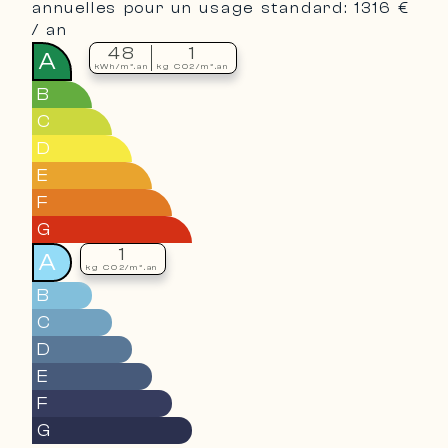
annuelles pour un usage standard: 1316 €
/ an
48
1
A
kWh/m².an
kg CO2/m².an
B
C
D
E
F
G
1
A
kg CO2/m².an
B
C
D
E
F
G