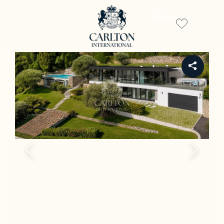
FR
REF PIL-00235