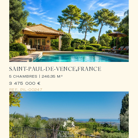
SAINT-PAUL-DE-VENCE
FRANCE
5 CHAMBRES |
246.35 M²
3 475 000 €
REF.
PIL-00247