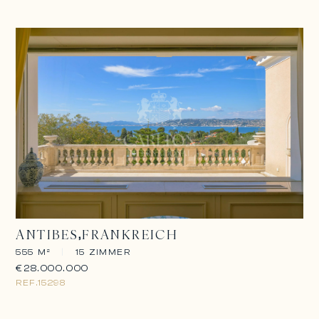
ANTIBES
FRANKREICH
555 M²
|
15 ZIMMER
€28.000.000
REF.
15298