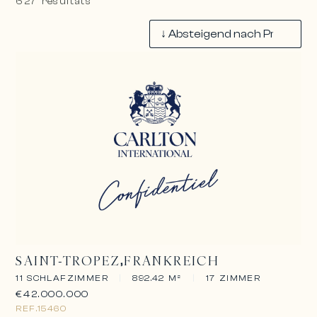
627 résultats
SAINT-TROPEZ
FRANKREICH
11 SCHLAFZIMMER
|
892.42 M²
|
17 ZIMMER
€42.000.000
REF.
15460