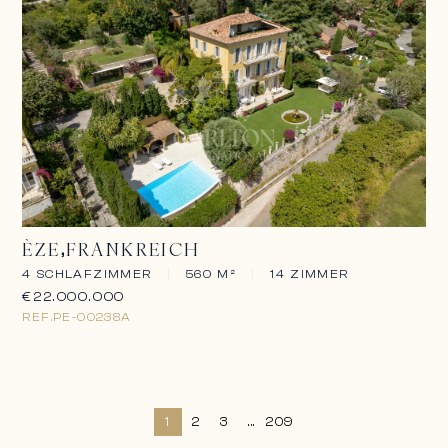
ÈZE
FRANKREICH
4 SCHLAFZIMMER
|
560 M²
|
14 ZIMMER
€22.000.000
REF.
PE-00238A
1
2
3
...
209