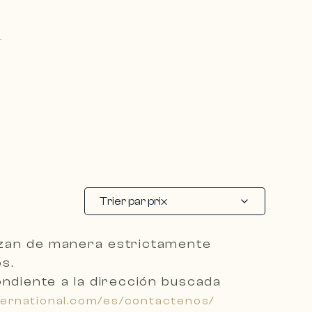
N
Trier par prix
izan de manera
estrictamente
s.
ondiente a la dirección buscada
ternational.com/es/contactenos/